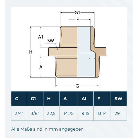
G
G1
H
A
A1
F
SW
3/4"
3/8"
32,5
14,75
9,15
13,14
29
Alle Maße sind in mm angegeben.