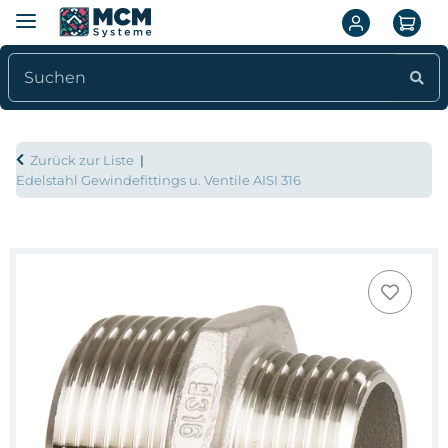
Zurück zur Liste
Edelstahl Gewindefittings u. Ventile AISI 316