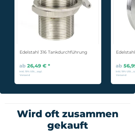
Edelstahl 316 Tankdurchführung
Edelstah
ab
26,49 €
*
ab
56,
inkl. 19% USt. , zzgl.
inkl. 19% USt. , z
Versand
Versand
Wird oft zusammen
gekauft