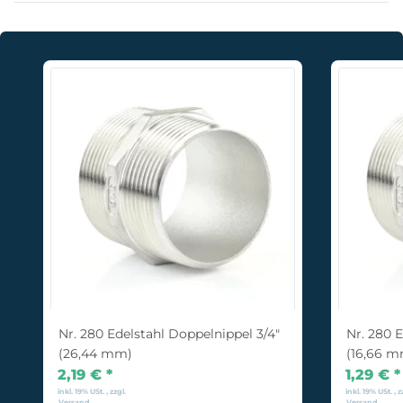
Nr. 280 Edelstahl Doppelnippel 3/4"
Nr. 280 
(26,44 mm)
(16,66 
2,19 €
*
1,29 €
*
inkl. 19% USt. , zzgl.
inkl. 19% USt. , z
Versand
Versand