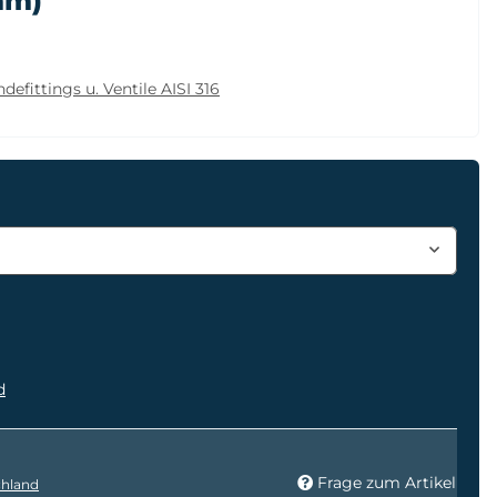
mm)
defittings u. Ventile AISI 316
d
Frage zum Artikel
hland