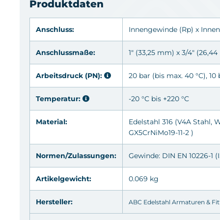
Produktdaten
Anschluss:
Innengewinde
(Rp)
x Inne
Anschlussmaße:
1" (33,25 mm) x 3/4" (26,4
Arbeitsdruck (PN):
20 bar (bis max. 40 °C), 10
Temperatur:
-20 °C bis +220 °C
Material:
Edelstahl 316
(V4A Stahl, W
GX5CrNiMo19-11-2 )
Normen/Zulassungen:
Gewinde: DIN EN 10226-1 (I
Artikelgewicht:
0.069 kg
Hersteller:
ABC Edelstahl Armaturen & Fi