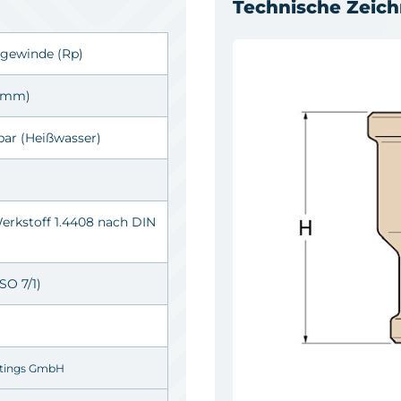
Technische Zeic
ngewinde
(Rp)
4 mm)
 bar (Heißwasser)
erkstoff 1.4408 nach DIN
SO 7/1)
ttings GmbH