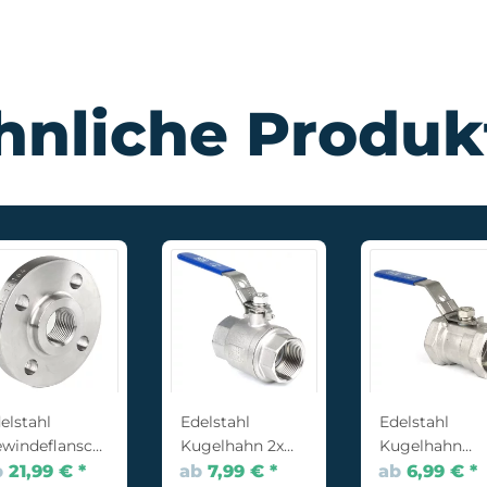
hnliche Produk
elstahl
Edelstahl
Edelstahl
windeflansch
Kugelhahn 2x
Kugelhahn
t
Innengewinde
einteilig 2x
b
21,99 €
*
ab
7,99 €
*
ab
6,99 €
*