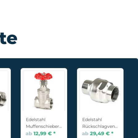
te
Edelstahl
Edelstahl
Muffenschieber
Rückschlagventil
2x
2x
ab
12,99 €
*
ab
29,49 €
*