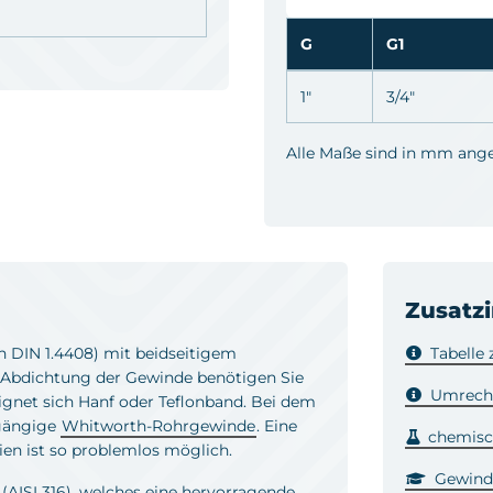
G
G1
1"
3/4"
Alle Maße sind in mm ang
Zusatz
h DIN 1.4408) mit beidseitigem
Tabelle
 Abdichtung der Gewinde benötigen Sie
Umrechn
eignet sich Hanf oder Teflonband. Bei dem
 gängige
Whitworth-Rohrgewinde
. Eine
chemisch
en ist so problemlos möglich.
Gewind
(AISI 316), welches eine hervorragende