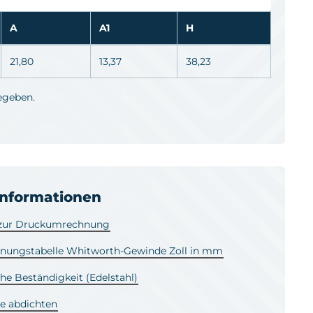
A
A1
H
21,80
13,37
38,23
egeben.
informationen
 zur Druckumrechnung
ungstabelle Whitworth-Gewinde Zoll in mm
e Beständigkeit (Edelstahl)
e abdichten