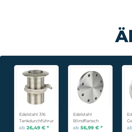
Ä
Edelstahl 316
Edelstahl
Ed
ubung
Tankdurchführung
Blindflansch
Ge
mi
ab
26,49 €
*
ab
56,99 €
*
a