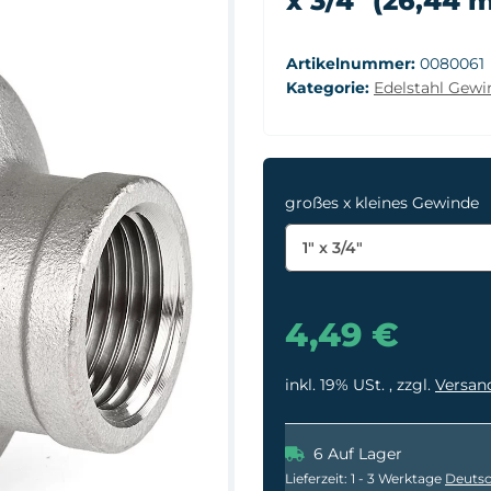
x 3/4" (26,44 
Artikelnummer:
0080061
Kategorie:
Edelstahl Gewin
großes x kleines Gewinde
1" x 3/4"
4,49 €
inkl. 19% USt. , zzgl.
Versan
6 Auf Lager
Lieferzeit:
1 - 3 Werktage
Deutsc