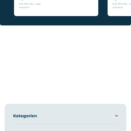
inkl. 19% USt. , zzgl.
inkl. 19% USt. , z
Versand
Versand
Kategorien