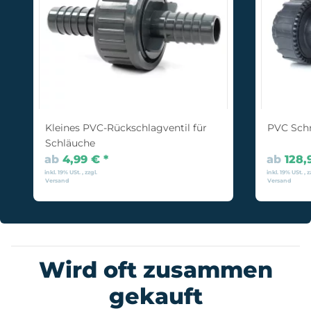
Kleines PVC-Rückschlagventil für
PVC Schr
Schläuche
ab
4,99 €
*
ab
128,
inkl. 19% USt. , zzgl.
inkl. 19% USt. , z
Versand
Versand
Wird oft zusammen
gekauft