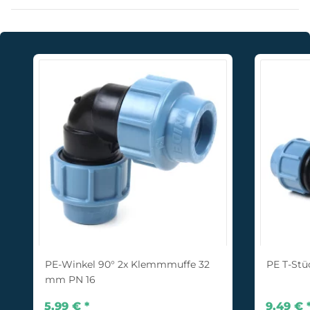
PE-Winkel 90° 2x Klemmmuffe 32
PE T-St
mm PN 16
5,99 €
*
9,49 €