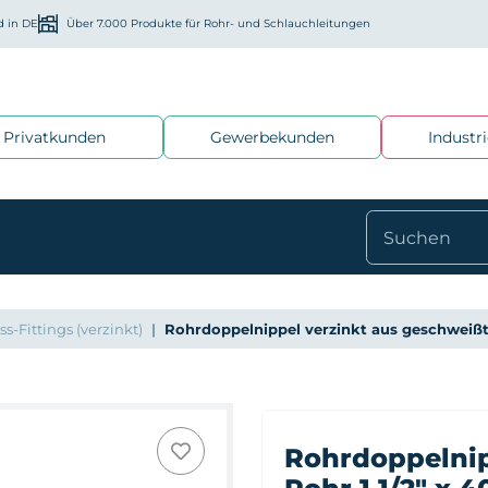
d in DE
Über 7.000 Produkte für Rohr- und Schlauchleitungen
Privatkunden
Gewerbekunden
Industr
-Fittings (verzinkt)
Rohrdoppelnippel verzinkt aus geschwei
Rohrdoppelnip