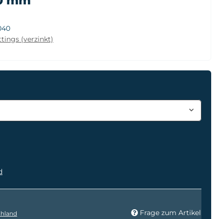
40 mm
040
tings (verzinkt)
d
Frage zum Artikel
hland