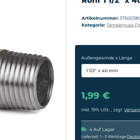
Rohr 1 1/2" x 
Artikelnummer:
3750038
Kategorie:
Temperguss-Fit
Außengewinde x Länge
1 1/2" x 40 mm
1,99 €
inkl. 19% USt. , zzgl.
Versan
4 Auf Lager
Lieferzeit:
1 - 3 Werktage
Deutsc