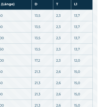
L (Länge)
D
T
L1
60
13,5
2,3
13,7
80
13,5
2,3
13,7
100
13,5
2,3
13,7
150
13,5
2,3
13,7
100
17,2
2,3
12,0
40
21,3
2,6
15,0
60
21,3
2,6
15,0
80
21,3
2,6
15,0
100
21,3
2,6
15,0