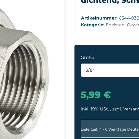
dichtend, Sc
Artikelnummer:
6344-03
Kategorie:
Edelstahl Gewin
Größe
3/8"
5,99 €
inkl. 19% USt. , zzgl.
Versan
Lieferzeit:
4 - 6 Werktage
Deuts