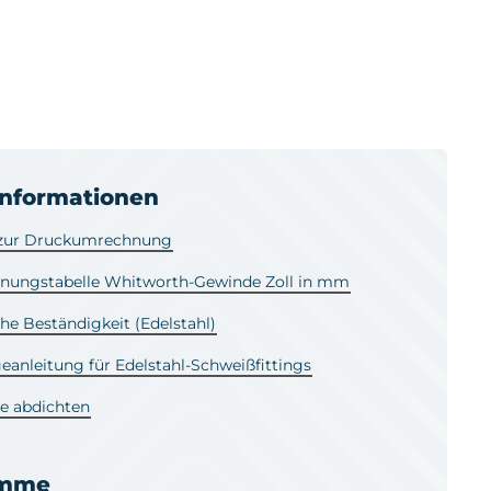
informationen
 zur Druckumrechnung
ungstabelle Whitworth-Gewinde Zoll in mm
e Beständigkeit (Edelstahl)
anleitung für Edelstahl-Schweißfittings
e abdichten
amme