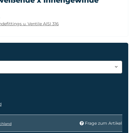
hweißende x Innengewinde
8
defittings u. Ventile AISI 316
d
Frage zum Artikel
chland