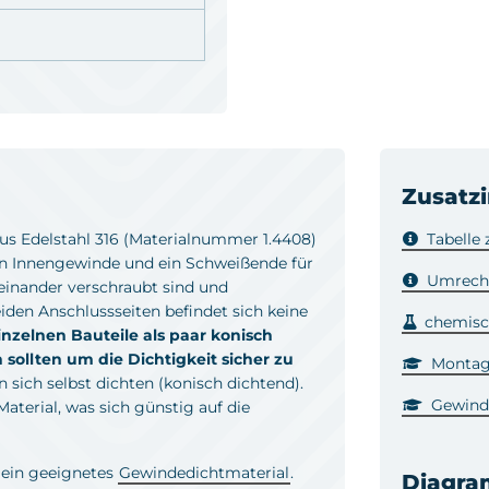
Zusatz
us Edelstahl 316 (Materialnummer 1.4408)
Tabelle
ein Innengewinde und ein Schweißende für
Umrechn
einander verschraubt sind und
den Anschlussseiten befindet sich keine
chemisch
inzelnen Bauteile als paar konisch
 sollten um die Dichtigkeit sicher zu
Montage
in sich selbst dichten (konisch dichtend).
Gewind
terial, was sich günstig auf die
 ein geeignetes
Gewindedichtmaterial
.
Diagr