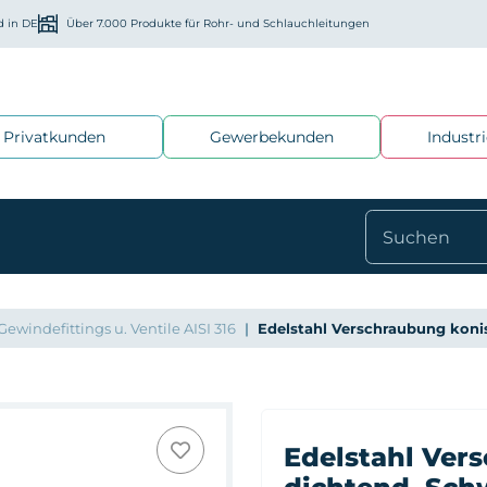
d in DE
Über 7.000 Produkte für Rohr- und Schlauchleitungen
Privatkunden
Gewerbekunden
Industr
Gewindefittings u. Ventile AISI 316
Edelstahl Verschraubung koni
Edelstahl Ver