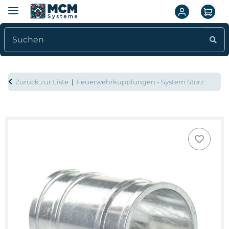
Zurück zur Liste
Feuerwehrkupplungen - System Storz