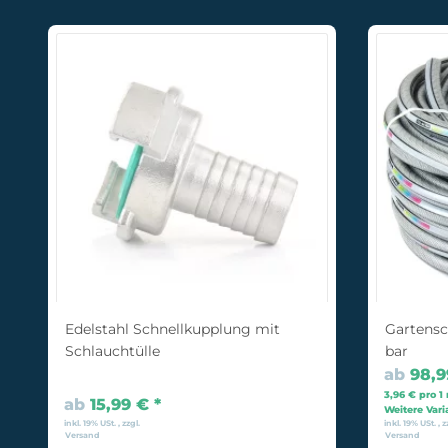
Edelstahl Schnellkupplung mit
Gartensc
Schlauchtülle
bar
ab
98,
3,96 € pro 1
ab
15,99 €
*
Weitere Vari
inkl. 19% USt. , zzgl.
inkl. 19% USt. , z
Versand
Versand