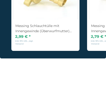
Messing Schlauchtülle mit
Messing 
Innengewinde (Überwurfmutter)
Innengew
1/2" x 13 mm
2,99 €
*
2,79 €
inkl. 19% USt. , zzgl.
inkl. 19% USt. , z
Versand
Versand