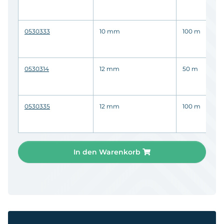
0530333
10 mm
100 m
0530314
12 mm
50 m
0530335
12 mm
100 m
In den Warenkorb