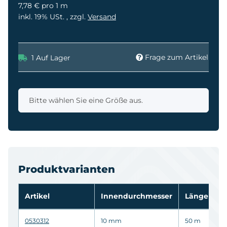
7,78 € pro 1 m
inkl. 19% USt. , zzgl.
Versand
Frage zum Artikel
1 Auf Lager
x
Bitte wählen Sie eine Größe aus.
Produktvarianten
Artikel
Innendurchmesser
Länge
0530312
10 mm
50 m