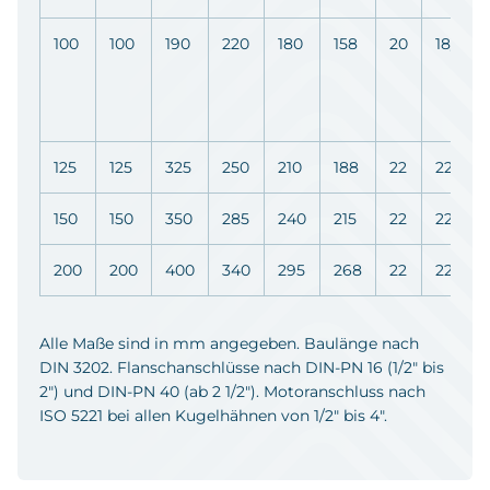
100
100
190
220
180
158
20
18/8
125
125
325
250
210
188
22
22/8
150
150
350
285
240
215
22
22/8
200
200
400
340
295
268
22
22/16
Alle Maße sind in mm angegeben. Baulänge nach
DIN 3202. Flanschanschlüsse nach DIN-PN 16 (1/2" bis
2") und DIN-PN 40 (ab 2 1/2"). Motoranschluss nach
ISO 5221 bei allen Kugelhähnen von 1/2" bis 4".