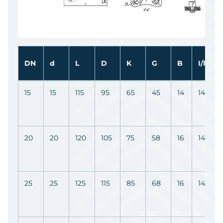
DN
d
L
D
K
G
B
I/N
15
15
115
95
65
45
14
14/4
20
20
120
105
75
58
16
14/4
25
25
125
115
85
68
16
14/4