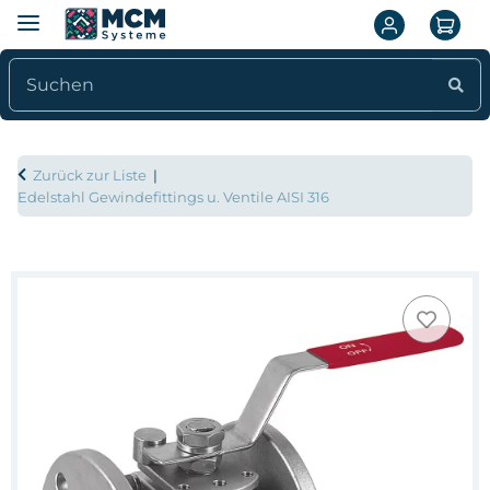
Zurück zur Liste
Edelstahl Gewindefittings u. Ventile AISI 316