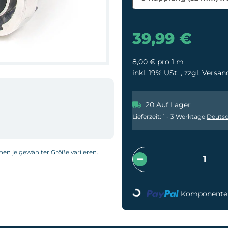
39,99 €
8,00 € pro 1 m
inkl. 19% USt. , zzgl.
Versan
20 Auf Lager
Lieferzeit:
1 - 3 Werktage
Deutsc
nnen je gewählter Größe variieren.
Loading...
Komponenten 