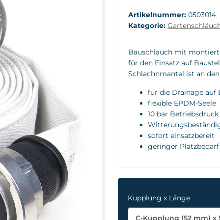
Artikelnummer:
0503014
Kategorie:
Gartenschläuc
Bauschlauch mit montier
für den Einsatz auf Baust
Schlachnmantel ist an den 
für die Drainage auf 
flexible EPDM-Seele
10 bar Betriebsdruck
Witterungsbeständi
sofort einsatzbereit
geringer Platzbedarf
Kupplung x Länge
C-Kupplung (52 mm) x 