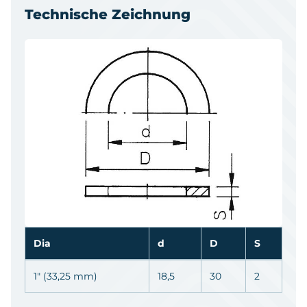
Technische Zeichnung
Dia
d
D
S
1" (33,25 mm)
18,5
30
2