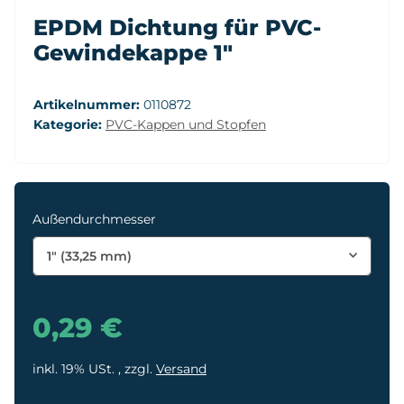
EPDM Dichtung für PVC-
Gewindekappe 1"
Artikelnummer:
0110872
Kategorie:
PVC-Kappen und Stopfen
Außendurchmesser
1" (33,25 mm)
0,29 €
inkl. 19% USt. , zzgl.
Versand