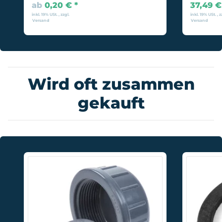
ab
0,20 €
*
37,49 
inkl. 19% USt. , zzgl.
inkl. 19% USt. , z
Versand
Versand
Wird oft zusammen
gekauft