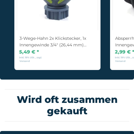
3-Wege-Hahn 2x Klickstecker, 1x
Absperrh
Innengewinde 3/4" (26,44 mm)
Innengew
Kunststoff
5,49 €
*
2,99 €
inkl. 19% USt. , zzgl.
inkl. 19% USt. , z
Versand
Versand
Wird oft zusammen
gekauft