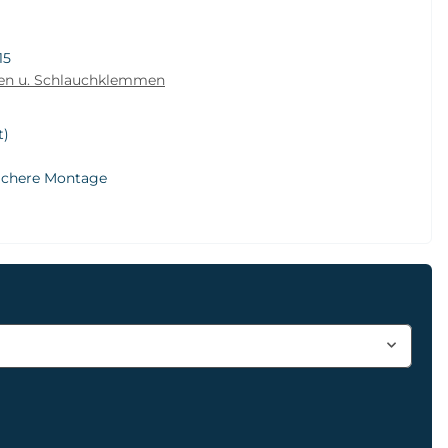
15
len u. Schlauchklemmen
t)
fachere Montage