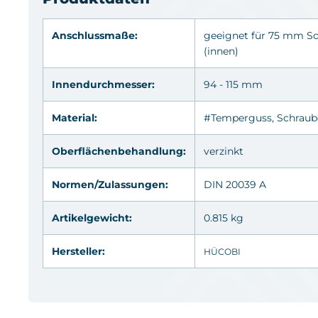
Anschlussmaße:
geeignet für 75 mm S
(innen)
Innendurchmesser:
94 - 115 mm
Material:
#Temperguss, Schraube
Oberflächenbehandlung:
verzinkt
Normen/Zulassungen:
DIN 20039 A
Artikelgewicht:
0.815 kg
Hersteller:
HÜCOBI