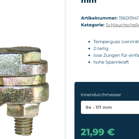
mm
Artikelnummer:
15600941
Kategorie:
Schlauchschel
Temperguss (verzink
2-teilig
lose Zungen für ein
hohe Spannkraft
Innendurchmesser
94 - 117 mm
21,99 €