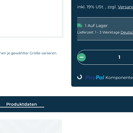
inkl. 19% USt. , zzgl.
Versan
1 Auf Lager
Lieferzeit:
1 - 3 Werktage
Deutsc
nnen je gewählter Größe variieren.
Komponenten 
Loading...
Produktdaten